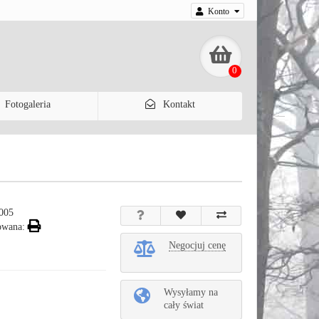
Konto
0
Fotogaleria
Kontakt
005
owana:
Negocjuj cenę
Wysyłamy na
cały świat