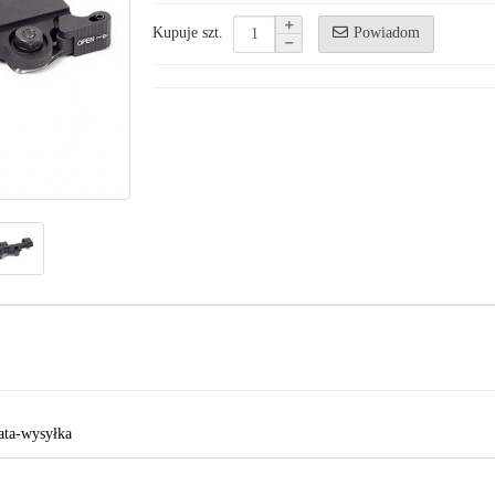
Powiadom
Kupuje szt.
ata-wysyłka