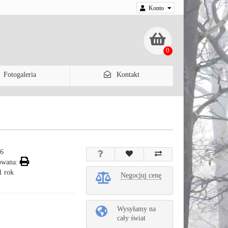
Konto
0
Fotogaleria
Kontakt
16
owana:
1 rok
Negocjuj cenę
Wysyłamy na
cały świat