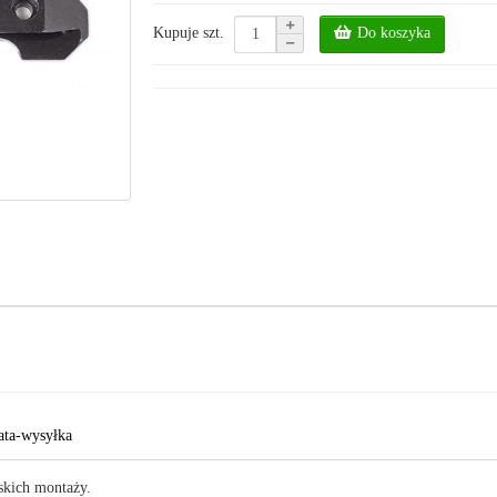
Do koszyka
Kupuje szt.
ata-wysyłka
skich montaży.