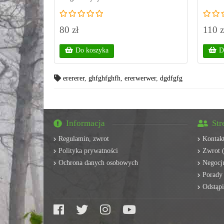
80 zł
110 z
Do koszyka
D
erererer
,
ghfghfghfh
,
ererwerwer
,
dgdfgfg
Informacja
Str
Regulamin, zwrot
Kontak
Polityka prywatności
Zwrot (
Ochrona danych osobowych
Negocju
Porady
Odstąp