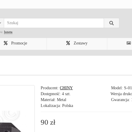
wo:
luneta
Promocje
Zestawy
Producent:
CHINY
Model:
S-0
Dostępność: 4 szt.
Wersja druk
Materiał: Metal
Gwarancja: 
Lokalizacja: Polska
90 zł