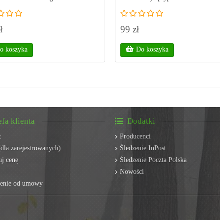
ł
99 zł
o koszyka
Do koszyka
efa klienta
Dodatki
t
Producenci
dla zarejestrowanych)
Śledzenie InPost
j cenę
Śledzenie Poczta Polska
Nowości
ienie od umowy