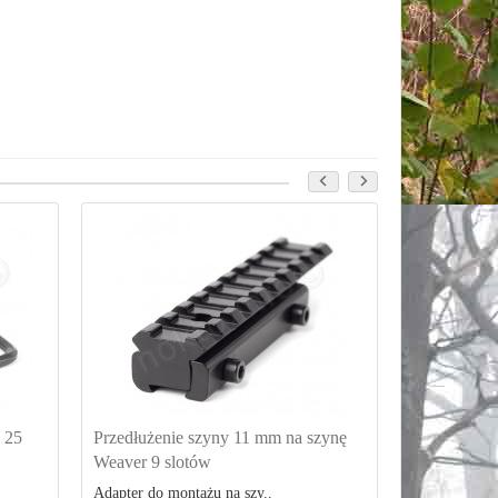
 25
Przedłużenie szyny 11 mm na szynę
Szyna monta
Weaver 9 slotów
Adapter do montażu na szy..
Długość 75 m