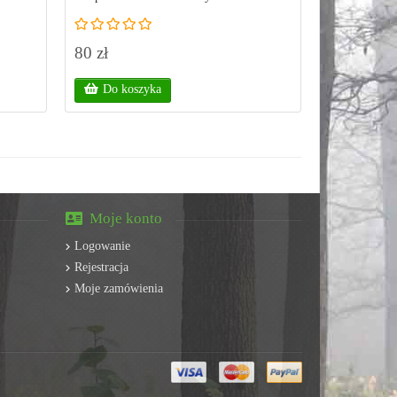
80 zł
55 zł
Do koszyka
Do kos
Moje konto
Logowanie
Rejestracja
Moje zamówienia