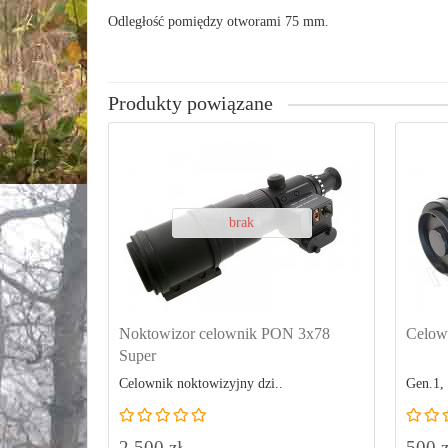
Odległość pomiędzy otworami 75 mm.
Produkty powiązane
brak
Noktowizor celownik PON 3x78
Celow
Super
Celownik noktowizyjny dzi..
Gen.1,
2 500 zł
500 z