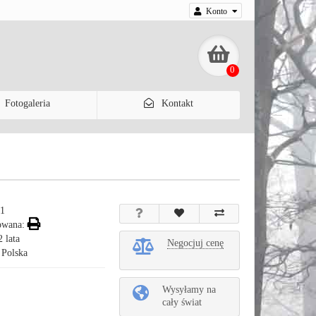
Konto
0
Fotogaleria
Kontakt
21
owana:
 lata
Negocjuj cenę
 Polska
Wysyłamy na
cały świat