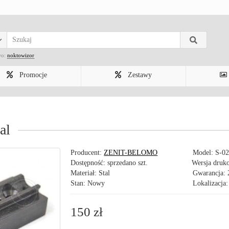
wo:
noktowizor
Promocje
Zestawy
al
Producent:
ZENIT-BELOMO
Model:
S-0
Dostępność: sprzedano szt.
Wersja druk
Materiał: Stal
Gwarancja: 2
Stan: Nowy
Lokalizacja:
150 zł