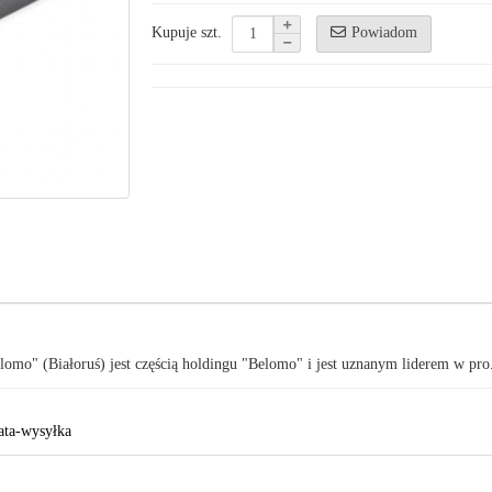
Powiadom
Kupuje szt.
omo" (Białoruś) jest częścią holdingu "Belomo" i jest uznanym liderem w pro
ata-wysyłka