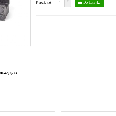
Do koszyka
Kupuje szt.
ata-wysyłka