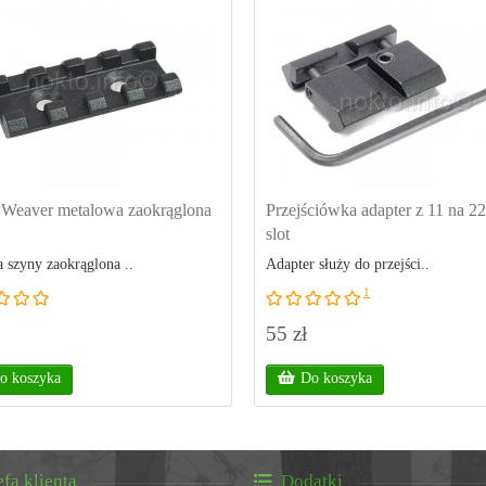
 Weaver metalowa zaokrąglona
Przejściówka adapter z 11 na 2
slot
 szyny zaokrąglona ..
Adapter służy do przejści..
1
55 zł
o koszyka
Do koszyka
efa klienta
Dodatki