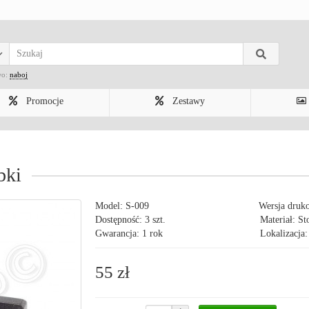
wo:
naboj
Promocje
Zestawy
bki
Model:
S-009
Wersja druk
Dostępność: 3 szt.
Materiał: S
Gwarancja: 1 rok
Lokalizacja:
55 zł