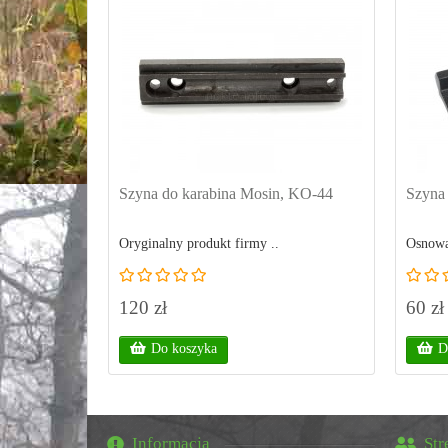
Szyna do karabina Mosin, KO-44
Szyna
Oryginalny produkt firmy ..
Osnowa
120 zł
60 zł
Do koszyka
D
Informacja
Str