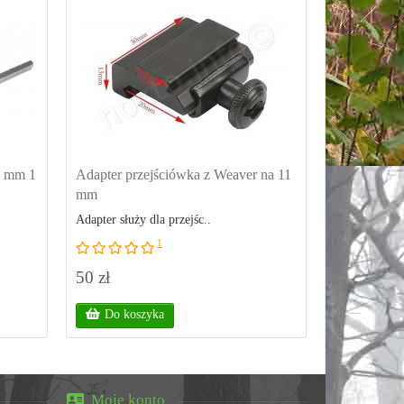
2 mm 1
Adapter przejściówka z Weaver na 11
Dodatkowa 
mm
25,4 mm lu
Adapter służy dla przejśc..
Długość szyn
1
50 zł
85 zł
Do koszyka
Do kos
Moje konto