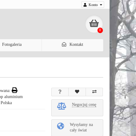
Konto
0
Fotogaleria
Kontakt
owana:
top aluminium
 Polska
Negocjuj cenę
Wysyłamy na
cały świat