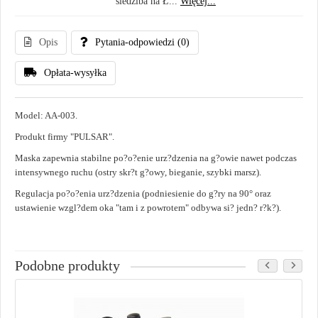
siedziba na Ł...
Więcej...
Opis
Pytania-odpowiedzi
(0)
Opłata-wysyłka
Model: AA-003.
Produkt firmy "PULSAR".
Maska zapewnia stabilne po?o?enie urz?dzenia na g?owie nawet podczas
intensywnego ruchu (ostry skr?t g?owy, bieganie, szybki marsz).
Regulacja po?o?enia urz?dzenia (podniesienie do g?ry na 90° oraz
ustawienie wzgl?dem oka "tam i z powrotem" odbywa si? jedn? r?k?).
Podobne produkty