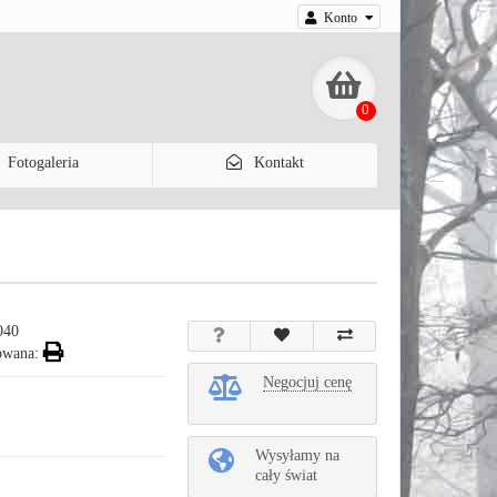
Konto
0
Fotogaleria
Kontakt
040
owana:
Negocjuj cenę
Wysyłamy na
cały świat