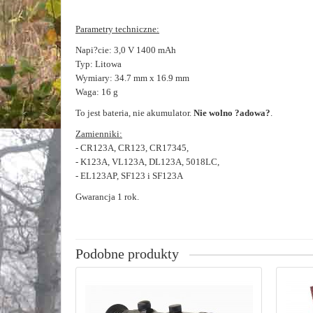
Parametry techniczne:
Napi?cie: 3,0 V 1400 mAh
Typ: Litowa
Wymiary: 34.7 mm x 16.9 mm
Waga: 16 g
To jest bateria, nie akumulator.
Nie wolno ?adowa?
.
Zamienniki:
- CR123A, CR123, CR17345,
- K123A, VL123A, DL123A, 5018LC,
- EL123AP, SF123 i SF123A
Gwarancja 1 rok.
Podobne produkty