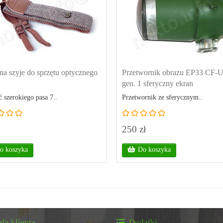
na szyje do sprzętu optycznego
Przetwornik obrazu EP33 CF-
gen. 1 sferyczny ekran
 szerokiego pasa 7..
Przetwornik ze sferycznym..
250 zł
o koszyka
Do koszyka
efa klienta
Dodatki