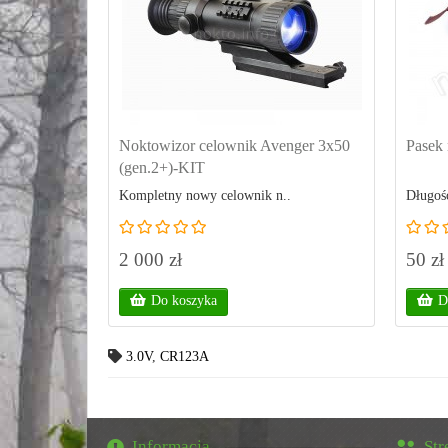
Noktowizor celownik Avenger 3x50
Pasek 
(gen.2+)-KIT
Kompletny nowy celownik n..
Długość
2 000 zł
50 zł
Do koszyka
D
3.0V
,
CR123A
Informacja
Str