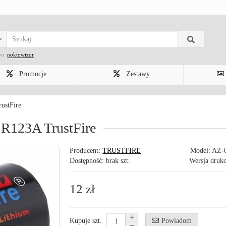
wo:
noktowizor
Promocje
Zestawy
ustFire
CR123A TrustFire
Producent:
TRUSTFIRE
Model:
AZ-
Dostępność: brak szt.
Wersja druk
12 zł
Powiadom
Kupuje szt.