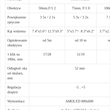
Obiektyw
50mm,F/1.2
75mm, F/1.0
100
Powiększenie
3.5х / 2.1x
5.3х / 3.2x
7.1
optyczne
Kąt widzenia
7.4°х5.6°/ 12.3°х9.3°
5°х3.7°/ 8.3°х6.2°
3.7°х2.
Ogniskowanie
od 5m
od 10 m
o
obiektywu
1 klik na
17/28
11/19
100m, mm
Odległość oka
52 mm
od okularu,
mm
Regulacja
-5...+5
dioptrii
Wyświetlacz
AMOLED 800х600