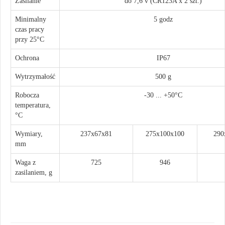
Zasilanie
do 7,6 v (CR123A x 2 szt.)
Minimalny
5 godz
czas pracy
przy 25°С
Ochrona
IP67
Wytrzymałość
500 g
Robocza
-30 ... +50°C
temperatura,
°С
Wymiary,
237x67x81
275x100x100
290
mm
Waga z
725
946
zasilaniem, g