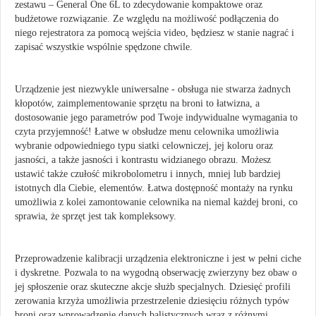
zestawu – General One 6L to zdecydowanie kompaktowe oraz
budżetowe rozwiązanie. Ze względu na możliwość podłączenia do
niego rejestratora za pomocą wejścia video, będziesz w stanie nagrać i
zapisać wszystkie wspólnie spędzone chwile.
Urządzenie jest niezwykle uniwersalne - obsługa nie stwarza żadnych
kłopotów, zaimplementowanie sprzętu na broni to łatwizna, a
dostosowanie jego parametrów pod Twoje indywidualne wymagania to
czyta przyjemność! Łatwe w obsłudze menu celownika umożliwia
wybranie odpowiedniego typu siatki celowniczej, jej koloru oraz
jasności, a także jasności i kontrastu widzianego obrazu. Możesz
ustawić także czułość mikrobolometru i innych, mniej lub bardziej
istotnych dla Ciebie, elementów. Łatwa dostępność montaży na rynku
umożliwia z kolei zamontowanie celownika na niemal każdej broni, co
sprawia, że sprzęt jest tak kompleksowy.
Przeprowadzenie kalibracji urządzenia elektroniczne i jest w pełni ciche
i dyskretne. Pozwala to na wygodną obserwację zwierzyny bez obaw o
jej spłoszenie oraz skuteczne akcje służb specjalnych. Dziesięć profili
zerowania krzyża umożliwia przestrzelenie dziesięciu różnych typów
broni oraz wprowadzenie danych balistycznych wraz z różnymi