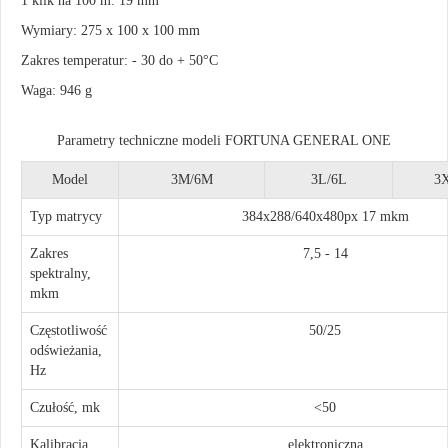
1 klik na 100 m: 19 mm
Wymiary: 275 x 100 x 100 mm
Zakres temperatur: - 30 do + 50°C
Waga: 946 g
Parametry techniczne modeli FORTUNA GENERAL ONE
Model
3M/6M
3L/6L
3
Typ matrycy
384x288/640x480px 17 mkm
Zakres
7,5 - 14
spektralny,
mkm
Częstotliwość
50/25
odświeżania,
Hz
Czułość, mk
<50
Kalibracja
elektroniczna