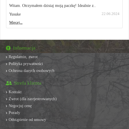
Witam. Otrzymałem dzisiaj moją paczkę! Idealnie z..
22.06.2024
Yusuke
Więcej...
Informacja
Regulamin, zwrot
Polityka prywatności
Ochrona danych osobowych
Strefa klienta
Kontakt
Zwrot (dla zarejestrowanych)
Negocjuj cenę
Porady
Odstąpienie od umowy