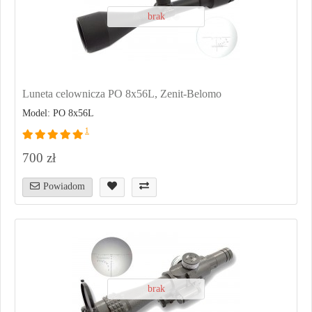
brak
Luneta celownicza PO 8x56L, Zenit-Belomo
Model: PO 8x56L
1
700 zł
Powiadom
brak