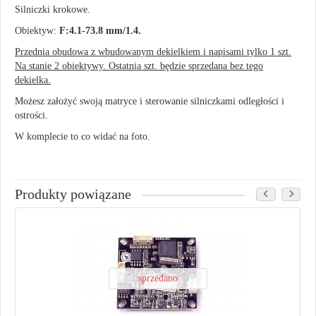
Silniczki krokowe.
Obiektyw:
F:4.1-73.8 mm/1.4.
Przednia obudowa z wbudowanym dekielkiem i napisami tylko 1 szt.
Na stanie 2 obiektywy. Ostatnia szt. będzie sprzedana bez tego
dekielka.
Możesz założyć swoją matryce i sterowanie silniczkami odległości i
ostrości.
W komplecie to co widać na foto.
Produkty powiązane
sprzedano