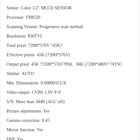
Sensor: Color 1/2" MCCD SENSOR
Processor: FH8520
Scanning System: Progressive scan method
Resolution: 850TVL
Total pixel: 720H*576V ?45K?
Effective pixels: 45K (720H*576V)
Output pixel: 45K ?720H*576V?PAL 36K (720H*480V? NTSC
Shutter: AUTO
Min. Illimunation: 0.000001LUX
Video output: CVBS 1.0V P-P
S/N: More than 50dB (AGC off)
Picture adjustments: Yes
Gamma correction: 0.45
Mirror function: Yes
DSP: Yes