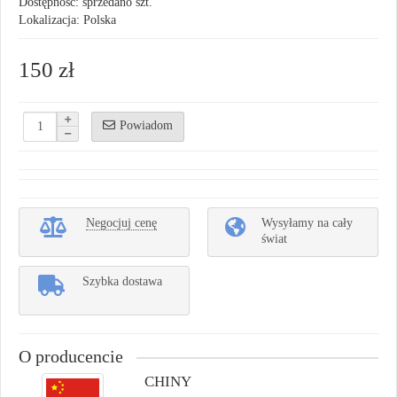
Dostępność: sprzedano szt.
Lokalizacja: Polska
150 zł
Powiadom
Negocjuj cenę
Wysyłamy na cały
świat
Szybka dostawa
O producencie
CHINY