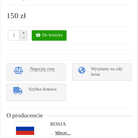
150 zł
Do koszyka
Negocjuj cenę
Wysyłamy na cały
świat
Szybka dostawa
O producencie
ROSJA
...
Więcej...