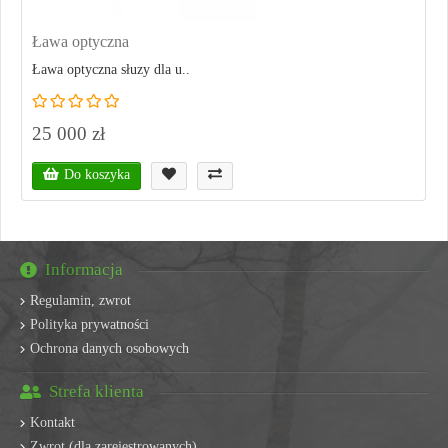
Ława optyczna
Ława optyczna słuzy dla u..
25 000 zł
Do koszyka
Informacja
Regulamin, zwrot
Polityka prywatności
Ochrona danych osobowych
Strefa klienta
Kontakt
Zwrot (dla zarejestrowanych)