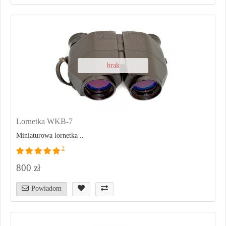
brak
Lornetka WKB-7
Miniaturowa lornetka ..
3
800 zł
Powiadom