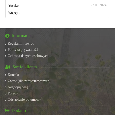
22.06.2024
Yusuke
Więcej...
Informacja
Regulamin, zwrot
Polityka prywatności
Ochrona danych osobowych
Strefa klienta
Kontakt
Zwrot (dla zarejestrowanych)
Negocjuj cenę
Porady
Odstąpienie od umowy
Dodatki