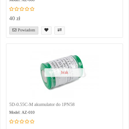
40 zł
Powiadom
brak
5D-0.55C-M akumulator do 1PN58
Model: AZ-010